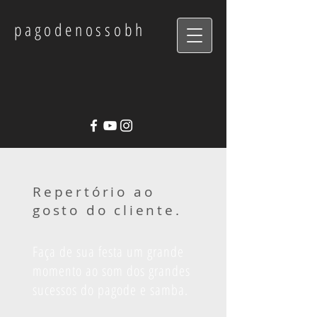
pagodenossobh
Repertório ao
gosto do cliente.
Faça de sua festa um grande
momento ao som dos grandes
sucessos do pagode e samba.